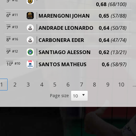
5°
0,68
(68/100)
MARENGONI JOHAN
0,65
(57/88)
6°
#11
ANDRADE LEONARDO
0,64
(50/78)
7°
#13
CARBONERA EDER
0,64
(47/74)
8°
#16
SANTIAGO ALESSON
0,62
(13/21)
9°
#12
SANTOS MATHEUS
0,6
(58/97)
10°
#10
1
2
3
4
5
6
7
8
9
10
..
Page size