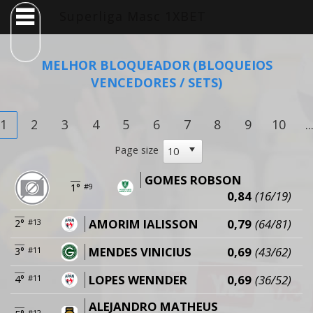
Superliga Masc 1XBET
MELHOR BLOQUEADOR
(BLOQUEIOS
VENCEDORES / SETS)
1
2
3
4
5
6
7
8
9
10
..
Page size
GOMES ROBSON
1°
#9
0,84
(16/19)
AMORIM IALISSON
0,79
(64/81)
2°
#13
MENDES VINICIUS
0,69
(43/62)
3°
#11
LOPES WENNDER
0,69
(36/52)
4°
#11
ALEJANDRO MATHEUS
#12